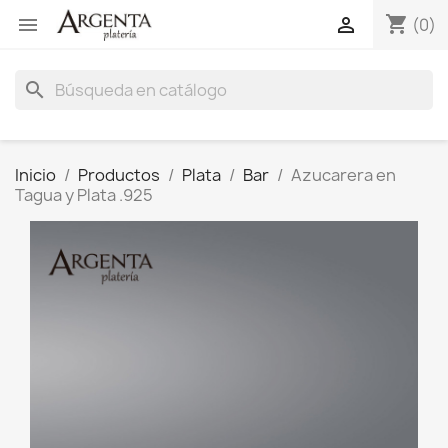
shopping_cart


(0)
search
Inicio
Productos
Plata
Bar
Azucarera en
Tagua y Plata .925