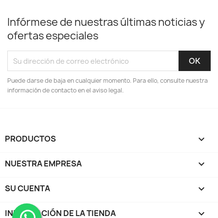
Infórmese de nuestras últimas noticias y
ofertas especiales
Puede darse de baja en cualquier momento. Para ello, consulte nuestra
información de contacto en el aviso legal.
PRODUCTOS

NUESTRA EMPRESA

SU CUENTA

INFORMACIÓN DE LA TIENDA
keyboard_arrow_down