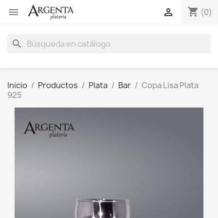
shopping_cart


(0)
search
Inicio
Productos
Plata
Bar
Copa Lisa Plata
925