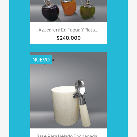
Azucarera En Tagua Y Plata...
$240.000
NUEVO
Base Para Helado Enchapada...