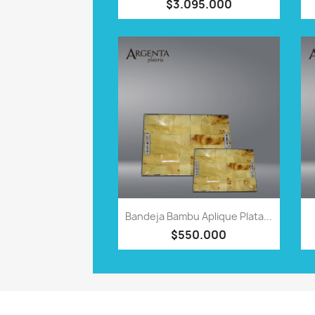
$3.095.000
VISTA RÁPIDA

Bandeja Bambu Aplique Plata...
$550.000