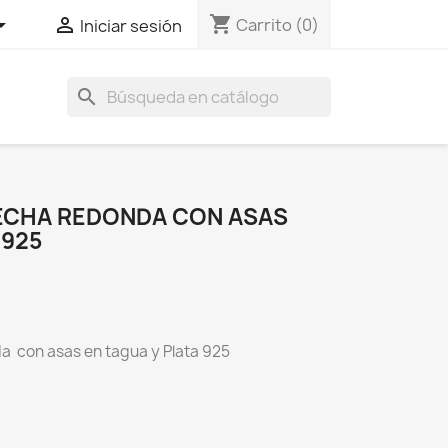
shopping_cart


Carrito
(0)
Iniciar sesión
search
5
ECHA REDONDA CON ASAS
 925
 con asas en tagua y Plata 925