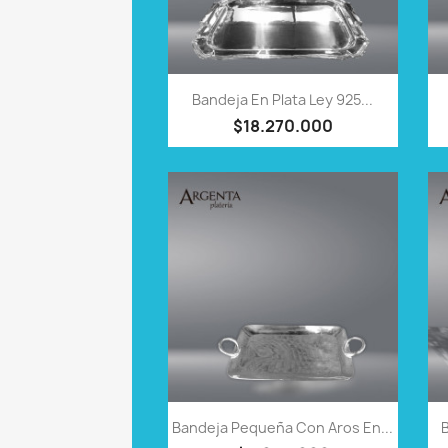
VISTA RÁPIDA

Bandeja En Plata Ley 925...
$18.270.000
VISTA RÁPIDA

Bandeja Pequeña Con Aros En...
B