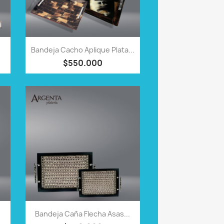
VISTA RÁPIDA

Bandeja Cacho Aplique Plata...
$550.000
VISTA RÁPIDA

Bandeja Caña Flecha Asas...