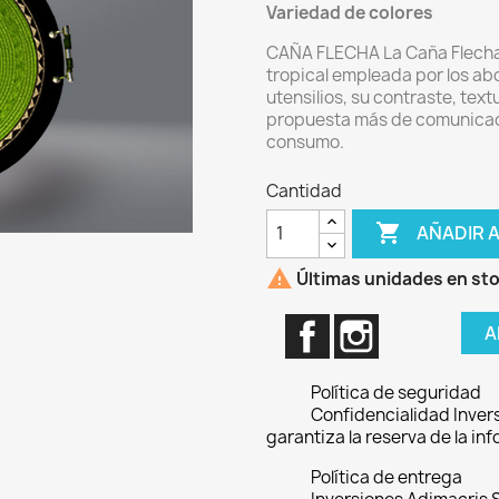
Variedad de colores
CAÑA FLECHA La Caña Flecha
tropical empleada por los ab
utensilios, su contraste, tex
propuesta más de comunicaci
consumo.
Cantidad

AÑADIR 

Últimas unidades en st
Facebook
Instagram
A
Política de seguridad
Confidencialidad Invers
garantiza la reserva de la in
Política de entrega