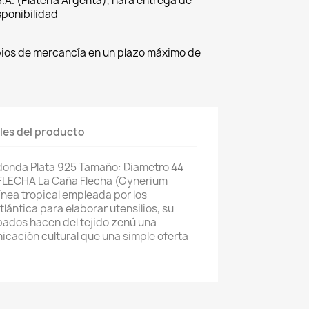
.A. (Platería Argenta), hará entrega de
sponibilidad
bios de mercancía en un plazo máximo de
les del producto
donda Plata 925 Tamaño: Diametro 44
LECHA La Caña Flecha (Gynerium
nea tropical empleada por los
lántica para elaborar utensilios, su
bados hacen del tejido zenú una
cación cultural que una simple oferta