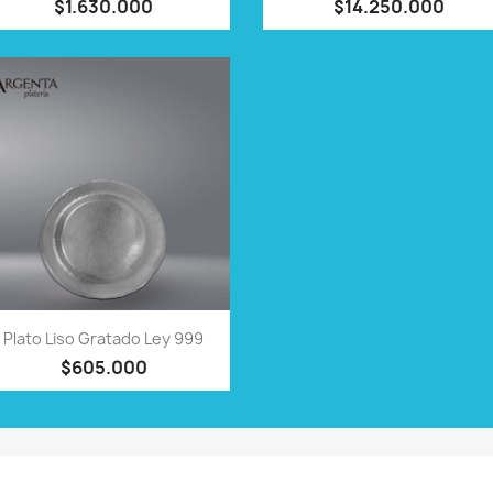
$1.630.000
$14.250.000
VISTA RÁPIDA

Plato Liso Gratado Ley 999
$605.000