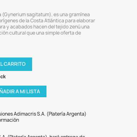
 (Gynerium sagitatum), es una gramínea
orígenes de la Costa Atlántica para elaborar
tura y acabados hacen del tejido zenú una
ón cultural que una simple oferta de
AL CARRITO
ock
ÑADIR A MI LISTA
iones Adimacris S.A. (Platería Argenta)
formación